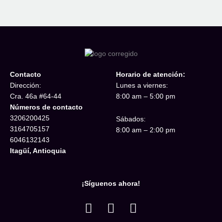
Contacto
Horario de atención:
Dirección:
Lunes a viernes:
Cra. 46a #64-44
8:00 am – 5:00 pm
Números de contacto
3206200425
Sábados:
3164705157
8:00 am – 2:00 pm
6046132143
Itagüí, Antioquia
¡Síguenos ahora!
W
F
I
h
a
n