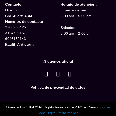
Contacto
Horario de atención:
Dirección:
Lunes a viernes:
Cra. 46a #64-44
8:00 am – 5:00 pm
Números de contacto
3206200425
Sábados:
3164705157
8:00 am – 2:00 pm
6046132143
Itagüí, Antioquia
¡Síguenos ahora!
W
F
I
h
a
n
a
c
s
Política de privacidad de datos
t
e
t
s
b
a
a
o
g
Granizados 1964 © All Rights Reserved – 2021 – Creado por
e-
p
o
r
Core Digital Performance